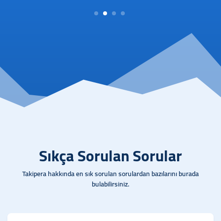
1
2
3
4
Sıkça Sorulan Sorular
Takipera hakkında en sık sorulan sorulardan bazılarını burada
bulabilirsiniz.