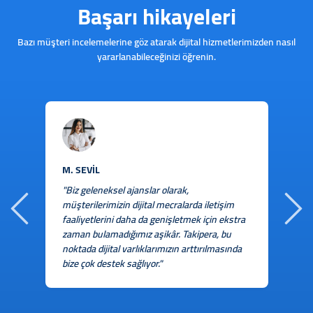
Başarı hikayeleri
Bazı müşteri incelemelerine göz atarak dijital hizmetlerimizden nasıl
yararlanabileceğinizi öğrenin.
M
M. SEVİL
"
"Biz geleneksel ajanslar olarak,
g
müşterilerimizin dijital mecralarda iletişim
i
faaliyetlerini daha da genişletmek için ekstra
ş
zaman bulamadığımız aşikâr. Takipera, bu
noktada dijital varlıklarımızın arttırılmasında
V
bize çok destek sağlıyor."
i
h